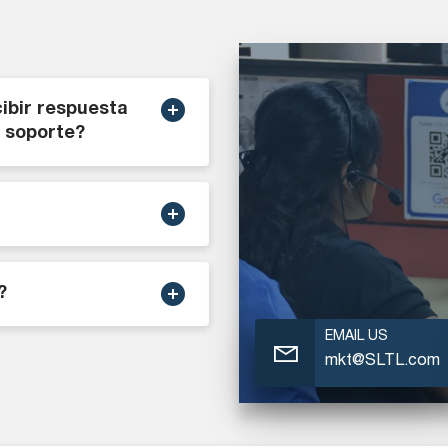
ibir respuesta
e soporte?
?
EMAIL US
mkt@SLTL.com