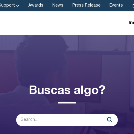
Support
Awards
News
Press Release
Events
In
Buscas algo?