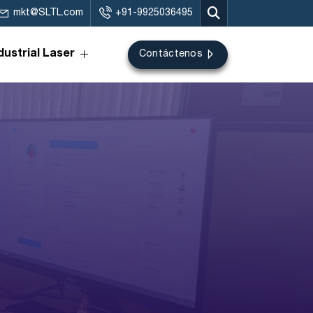
mkt@SLTL.com
+91-9925036495
dustrial Laser
Contáctenos