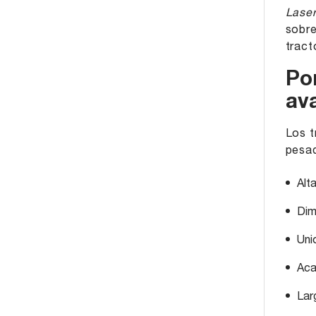
Laser
sobre
tract
Por
av
Los t
pesad
Alta
Dim
Uni
Aca
Lar