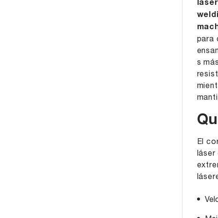
lase
weld
mach
para 
ensa
s má
resis
mient
manti
Qué
El co
láser
extre
láser
Vel