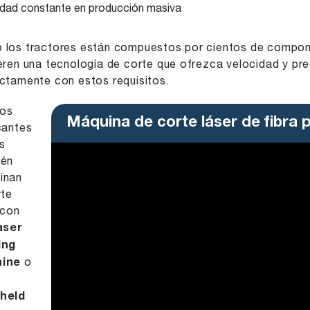
idad constante en producción masiva
los tractores están compuestos por cientos de compone
eren una tecnología de corte que ofrezca velocidad y prec
ctamente con estos requisitos.
os
Máquina de corte láser de fibra 
cantes
es
ién
inan
rte
 con
aser
ing
ine
o
held