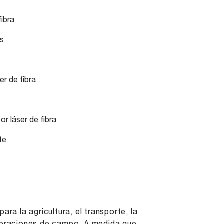
ibra
es
r de fibra
or láser de fibra
te
ra la agricultura, el transporte, la