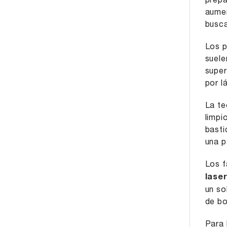
prepa
aumen
busca
Los p
suele
super
por l
La te
limpi
basti
una p
Los f
lase
un so
de bo
Para 