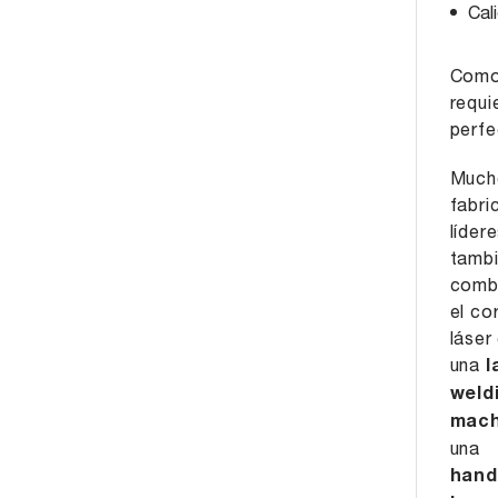
Cal
Como 
requi
perfe
Much
fabri
líder
tamb
comb
el co
láser
una
l
weld
mach
una
hand