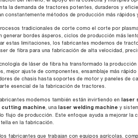
ración del terreno, el apoyo en la cosecha y múltiples 
ta la demanda de tractores potentes, duraderos y eficie
n constantemente métodos de producción más rápidos y
rocesos tradicionales de corte como el corte por plasma,
n generar bordes ásperos, ciclos de producción más lento
ar estas limitaciones, los fabricantes modernos de trac
áser de fibra para una fabricación de alta velocidad, preci
cnología de láser de fibra ha transformado la producción
os, mejor ajuste de componentes, ensamblaje más rápido
dores de chasis hasta soportes de motor y paneles de cab
arte esencial de la fabricación de tractores.
abricantes modernos también están invirtiendo en
laser 
r cutting machine
, una
laser welding machine
y siste
lo flujo de producción. Este enfoque ayuda a mejorar la 
tella en la fabricación.
los fabricantes que trabajan con equipos agrícolas, com