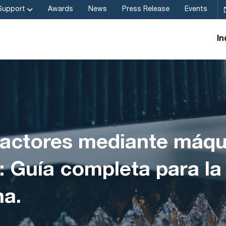
Support
Awards
News
Press Release
Events
In
ractores mediante máqu
a: Guía completa para l
na.