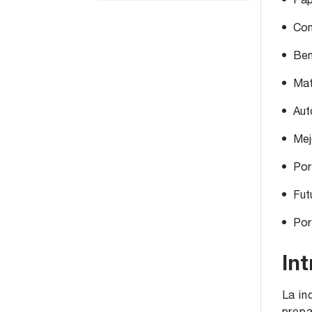
Pap
Com
Ben
Mat
Aut
Mej
Por 
Fut
Por
In
La in