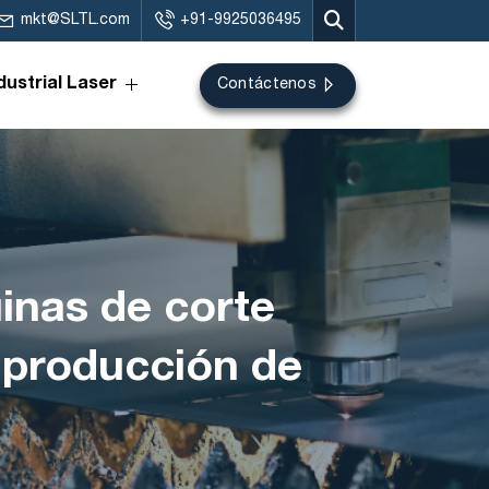
mkt@SLTL.com
+91-9925036495
dustrial Laser
Contáctenos
inas de corte
a producción de