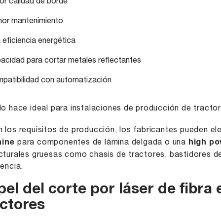
or calidad de borde
or mantenimiento
a eficiencia energética
acidad para cortar metales reflectantes
patibilidad con automatización
lo hace ideal para instalaciones de producción de tractor
 los requisitos de producción, los fabricantes pueden el
ine
para componentes de lámina delgada o una
high po
cturales gruesas como chasis de tractores, bastidores d
tencia.
el del corte por láser de fibra 
actores