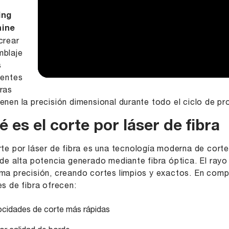
r
ing
ine
crear
mblaje
s
tentes
ras
enen la precisión dimensional durante todo el ciclo de pr
 es el corte por láser de fibra
rte por láser de fibra es una tecnología moderna de corte
 de alta potencia generado mediante fibra óptica. El ray
ma precisión, creando cortes limpios y exactos. En comp
es de fibra ofrecen:
ocidades de corte más rápidas