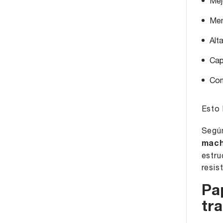
Mej
Men
Alt
Cap
Com
Esto 
Según
mach
estru
resis
Pap
tr