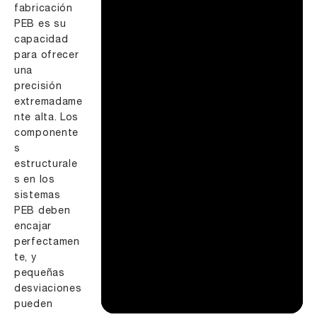
fabricación
PEB es su
capacidad
para ofrecer
una
precisión
extremadame
nte alta. Los
componente
s
estructurale
s en los
sistemas
PEB deben
encajar
perfectamen
te, y
pequeñas
desviaciones
pueden