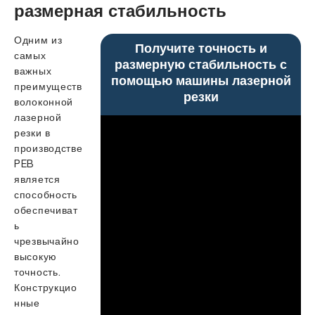
размерная стабильность
Одним из
Получите точность и
самых
размерную стабильность с
важных
помощью машины лазерной
преимуществ
резки
волоконной
лазерной
резки в
производстве
PEB
является
способность
обеспечиват
ь
чрезвычайно
высокую
точность.
Конструкцио
нные