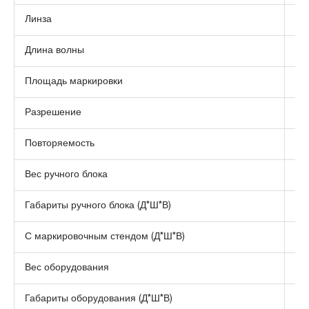
Линза
Длина волны
нм
Площадь маркировки
мм
Разрешение
ми
Повторяемость
ми
Вес ручного блока
кг
Габариты ручного блока (Д*Ш*В)
мм
С маркировочным стендом (Д*Ш*В)
мм
Вес оборудования
кг
Габариты оборудования (Д*Ш*В)
мм