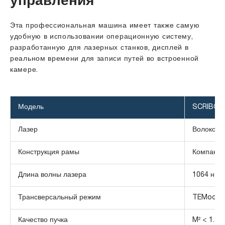
управления
Эта профессиональная машина имеет также самую
удобную в использовании операционную систему,
разработанную для лазерных станков, дисплей в
реальном времени для записи путей во встроенной
камере.
Модель
SCRIBO-
Лазер
Волоконн
Конструкция рамы
Компактн
Длина волны лазера
1064 нм
Трансверсальный режим
TEMoo
Качество пучка
M² < 1.8