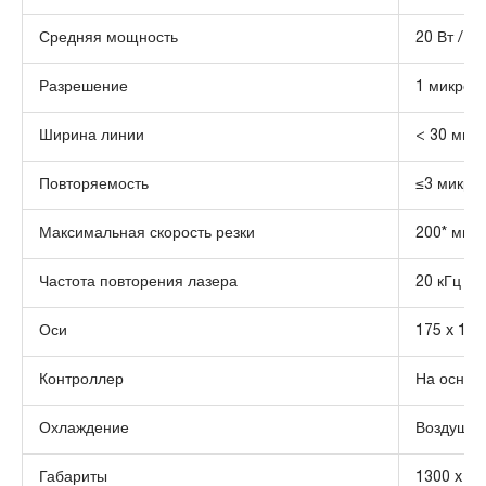
Средняя мощность
20 Вт / 30
Разрешение
1 микрон
Ширина линии
< 30 мик
Повторяемость
≤3 микро
Максимальная скорость резки
200* мм /
Частота повторения лазера
20 кГц — 
Оси
175 x 175
Контроллер
На основ
Охлаждение
Воздушно
Габариты
1300 x 11