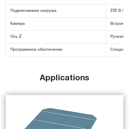
Подключаемая нагрузка
230 В / 50
Камера
Встроенн
Ось Z
Ручная
Программное обеспечение
Специали
Applications