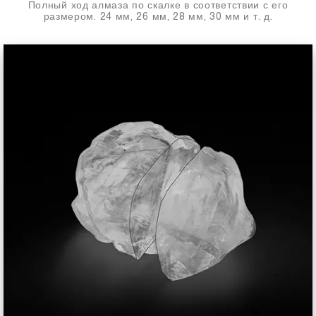
Полный ход алмаза по скалке в соответствии с его
размером. 24 мм, 26 мм, 28 мм, 30 мм и т. д.