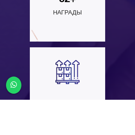
32+
НАГРАДЫ
45+