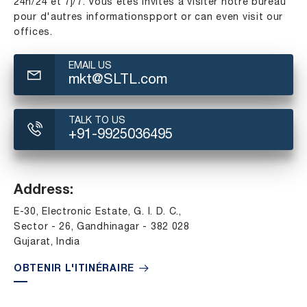
24h/24 et 7j/7. Vous êtes invités à visiter notre bureau
pour d'autres informationspport or can even visit our
offices.
EMAIL US
mkt@SLTL.com
TALK TO US
+91-9925036495
Address:
E-30, Electronic Estate, G. I. D. C.,
Sector - 26, Gandhinagar - 382 028
Gujarat, India
OBTENIR L'ITINÉRAIRE