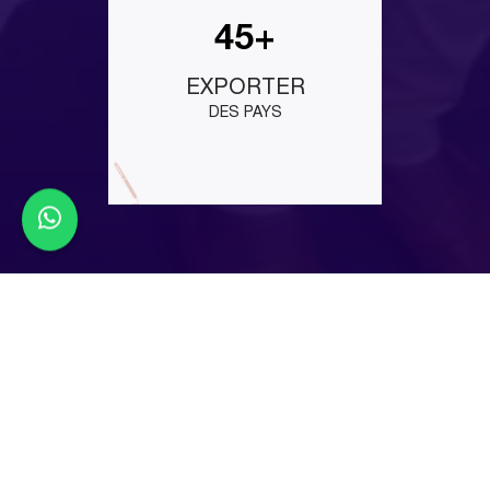
45+
EXPORTER
DES PAYS
Latest Events
EuroBLECH 2026
EuroBLECH 2026 is your chance to see live laser
cutting and automation in action. Visit us at Hall 12,