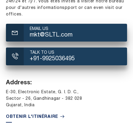
24h/24 et 7j/7. Vous êtes invités à visiter notre bureau
pour d'autres informationspport or can even visit our
offices.
EMAIL US
mkt@SLTL.com
TALK TO US
+91-9925036495
Address:
E-30, Electronic Estate, G. I. D. C.,
Sector - 26, Gandhinagar - 382 028
Gujarat, India
OBTENIR L'ITINÉRAIRE