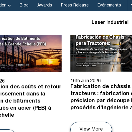
ien
Blog
Awards
Press Release
Evénements
Laser industriel
16th Juin 2026
026
Fabrication de châssis
ion des coûts et retour
tracteurs : fabrication
tissement dans la
précision par découpe 
on de bâtiments
procédés d’ingénierie
ués en acier (PEB) à
helle
View More