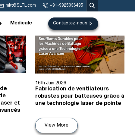
mkt@SLTL.com
+91-9925036495
Médicale
Contactez-nous
16th Juin 2026
 de
Fabrication de ventilateurs
 de
robustes pour batteuses grâce à
laser et
une technologie laser de pointe
 avancés
View More