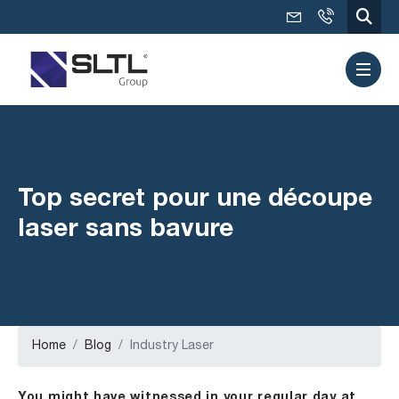
Top secret pour une découpe
laser sans bavure
Home
Blog
Industry Laser
You might have witnessed in your regular day at