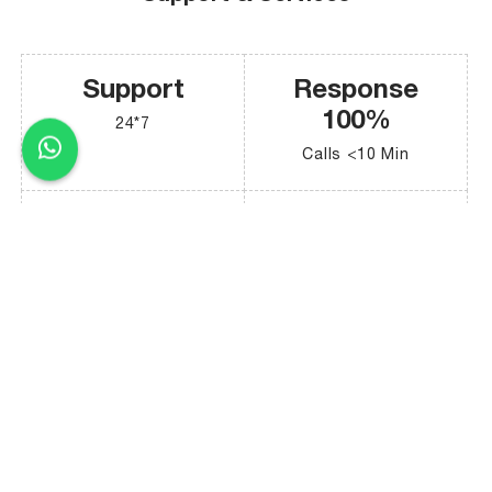
Support
Response
100%
24*7
Calls <10 Min
Physical
Delighted
Response
Customers
97.3% <6 Hrs
98.7%
Find out more