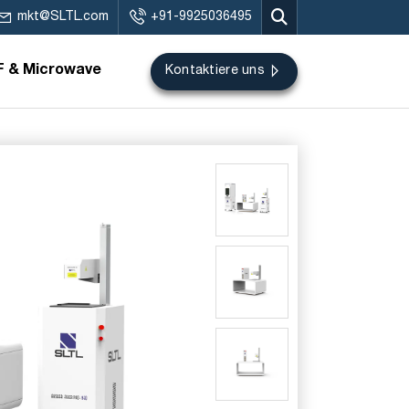
mkt@SLTL.com
+91-9925036495
F & Microwave
Kontaktiere uns