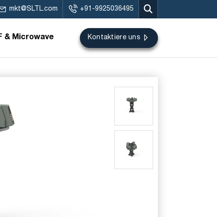
mkt@SLTL.com
+91-9925036495
F & Microwave
Kontaktiere uns