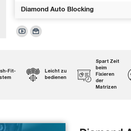
Diamond Auto Blocking
Spart Zeit
beim
sh-Fit-
Leicht zu
Fixieren
stem
bedienen
der
Matrizen